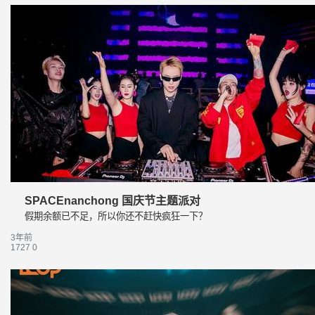
SPACEnanchong 国庆节主题派对
假期余额已不足，所以你还不赶快疯狂一下？
3年前
1727
0