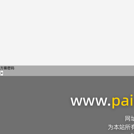
方案密码
×