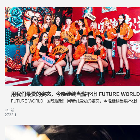
用我们最爱的姿态，今晚继续当燃不让! FUTURE WORL
FUTURE WORLD | 国魂崛起！用我们最爱的姿态，今晚继续当燃不让!
4年前
2732
1