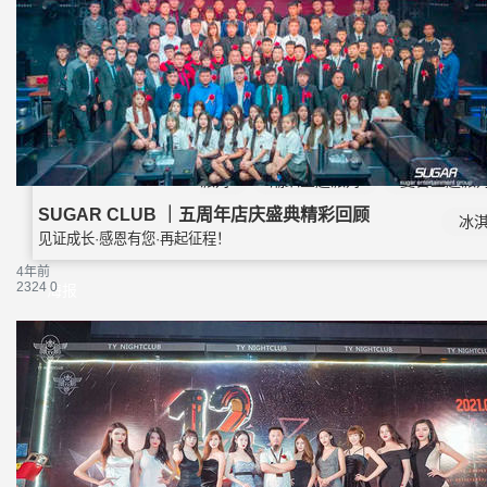
母亲
主题
异国风情派对
电音派对
怀旧
派对
潮趴主题派对
夏日主题派
SUGAR CLUB ｜五周年店庆盛典精彩回顾
冰
见证成长·感恩有您·再起征程！
4年前
2324
0
海报
物料
素材下载
方案密码