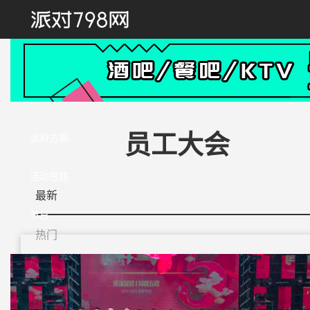
首页
员工大会
派对方案
活动思路
最新
节日
热门
情人节派对
光棍节派对
中秋
派对
劳动节派对
儿童节派对