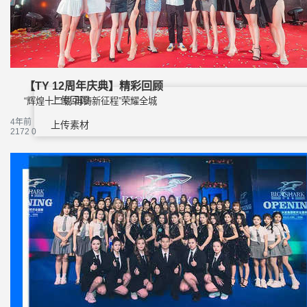
【TY 12周年庆典】精彩回顾
上传回顾
“辉煌十二载·再铸新征程”荣耀全城
4年前
上传素材
2172
0
通知
私信
充值
登录