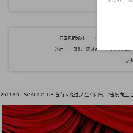
母亲
主题
异国风情派对
电音派对
怀旧
派对
潮趴主题派对
夏日主题派
冰
海报
2019.8.6 SCALA CLUB 曾有人说过,人生有四气：“
物料
素材下载
方案密码