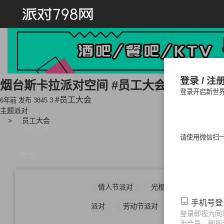
首页
登录 / 注
烟台斯卡拉派对空间 #员工大会主题派对#
登录开启新世
派对方案
#员工大会
6年前 发布
3845
3
主题派对
员工大会
活动思路
请使用微信扫
节日
情人节派对
光棍节派对
中秋
手机号
派对
劳动节派对
儿童节派对
登录即视为同
为会员，即视