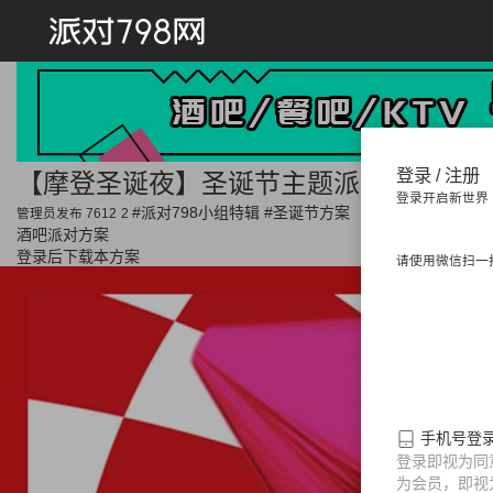
首页
登录 / 注册
【摩登圣诞夜】圣诞节主题派对方案下载
登录开启新世界
#派对798小组特辑
#圣诞节方案
派对方案
管理员发布
7612
2
酒吧派对方案
登录后下载本方案
请使用微信扫一
活动思路
节日
情人节派对
光棍节派对
中秋
手机号登
派对
劳动节派对
儿童节派对
登录即视为同
为会员，即视
母亲