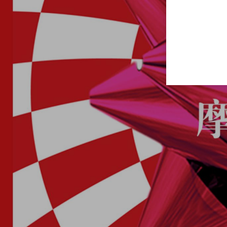
主题
异国风情派对
电音派对
怀旧
派对
潮趴主题派对
夏日主题派
冰
海报
物料
素材下载
方案密码