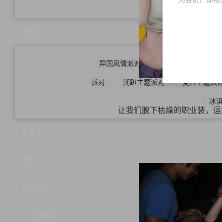
母亲
主题
异国风情派对
电音派对
怀旧
派对
潮趴主题派对
夏日主题派
冰
让我们脱下枯燥的职业装，运
海报
物料
素材下载
方案密码