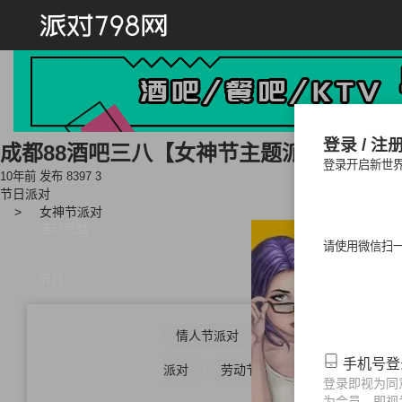
首页
登录 / 注
成都88酒吧三八【女神节主题派对】让我
登录开启新世
10年前 发布
8397
3
派对方案
节日派对
女神节派对
活动思路
请使用微信扫
节日
情人节派对
光棍节派对
中秋
手机号
派对
劳动节派对
儿童节派对
登录即视为同
为会员，即视