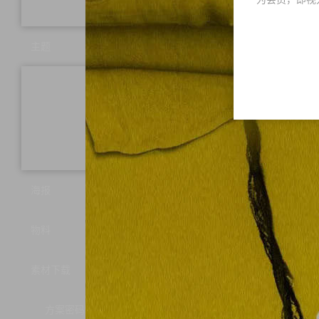
母亲
主题
异国风情派对
电音派对
怀旧
派对
潮趴主题派对
夏日主题派
冰
海报
物料
素材下载
方案密码