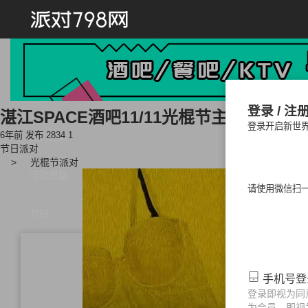
首页
登录 / 注
湛江SPACE酒吧11/11光棍节主题派对精
登录开启新世
6年前 发布
2834
1
派对方案
节日派对
光棍节派对
活动思路
请使用微信扫
节日
情人节派对
光棍节派对
中秋
手机号
派对
劳动节派对
儿童节派对
登录即视为同
为会员，即视