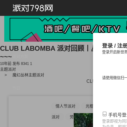
首页
登录 / 注
CLUB LABOMBA 派对回顾丨丛林主
登录开启新世
~~~
派对方案
10年前 发布
8341
1
主题派对
活动思路
魔幻丛林主题派对
请使用微信扫
CLUB LABOMB
节日
情人节派对
光棍节派对
中秋
手机号
派对
劳动节派对
儿童节派对
登录即视为同
为会员，即视