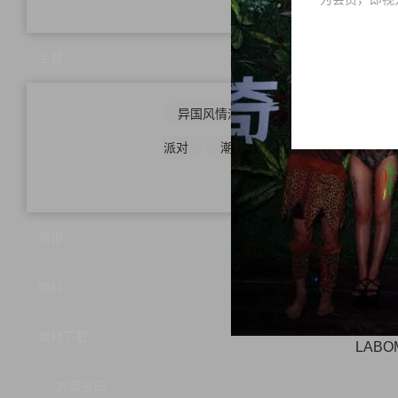
母亲
主题
异国风情派对
电音派对
怀旧
派对
潮趴主题派对
夏日主题派
冰
海报
物料
素材下载
LABOM
方案密码