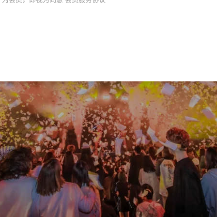
母亲节派对
端午节派对
八一建军节派对
派对
怀旧复古风
魔幻丛林主题派对
极致诱惑系列
电
夏日主题派对
粉红波点主题派对
波普主题派对
毕业季
冰淇淋派对
员工大会
Emoji表情主题派对