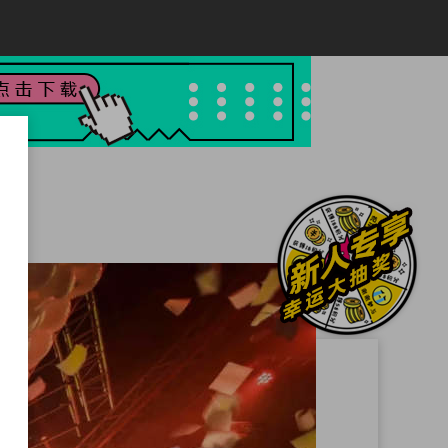
万圣节派对
元宵节
对
护士节派对
父/