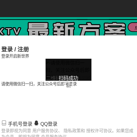
登录 / 注册
登录开启新世界
二维码已失效
扫码成功
点击刷
请使用微信扫一扫，关注公众号后即可登录
登录中
新
派对
中秋节派对
愚人节派对
教师节派对
圣诞节派对
手机号登录
QQ登录
儿童节派对
跨年派对
女神节派对
国庆节派对
春节派
登录即视为同意 用户服务协议、 隐私政策和 授权许可协议。如果您成
为会员，即视为同意 会员服务协议