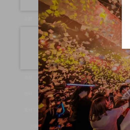
主题
异国风情派对
电音
派对
潮趴主题派对
海报
物料
素材下载
方案密码