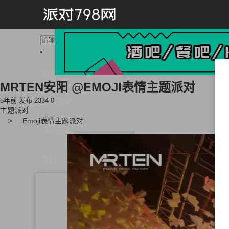
首页
MRTEN安阳 @EMOJI表情主题派对
5年前 发布
2334
0
派对方案
主题派对
Emoji表情主题派对
活动思路
节日
情人节派对
光棍节
派对
劳动节派对