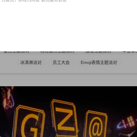
母亲节派对
端午节派对
八一建军节派对
派对
怀旧复古风
魔幻丛林主题派对
极致诱惑系列
电
夏日主题派对
粉红波点主题派对
波普主题派对
毕业季
冰淇淋派对
员工大会
Emoji表情主题派对