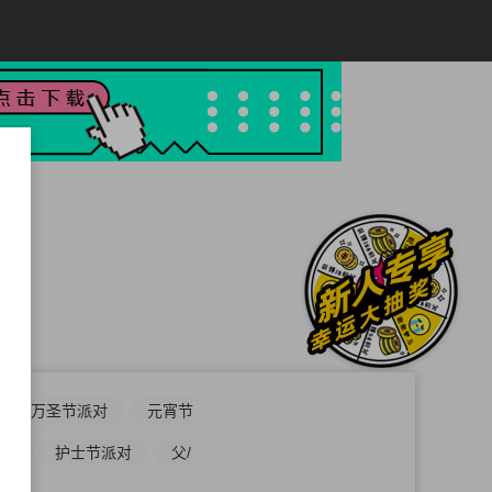
万圣节派对
元宵节
对
护士节派对
父/