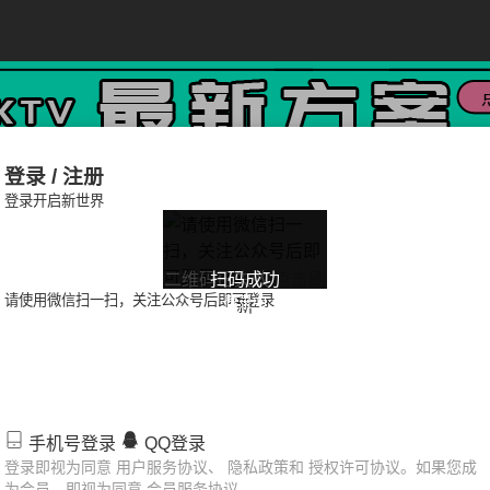
登录 / 注册
登录开启新世界
二维码已失效
扫码成功
点击刷
请使用微信扫一扫，关注公众号后即可登录
登录中
新
派对
中秋节派对
愚人节派对
教师节派对
圣诞节派对
手机号登录
QQ登录
儿童节派对
跨年派对
女神节派对
国庆节派对
春节派
登录即视为同意 用户服务协议、 隐私政策和 授权许可协议。如果您成
为会员，即视为同意 会员服务协议