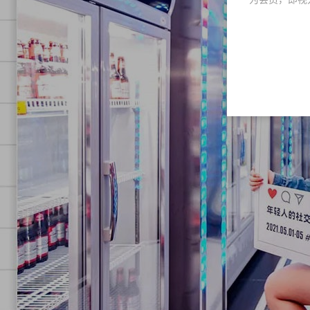
母亲
主题
异国风情派对
电音派对
怀旧
派对
潮趴主题派对
夏日主题派
冰
海报
物料
素材下载
方案密码