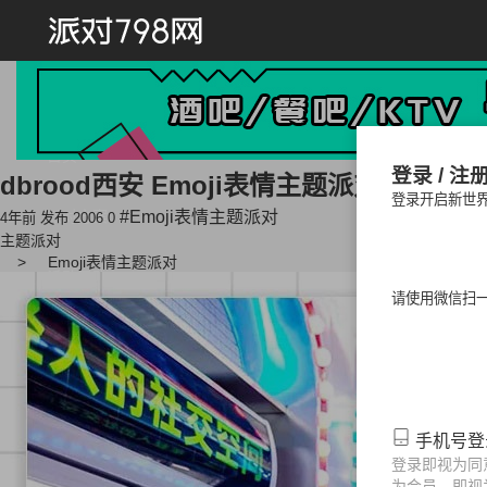
首页
登录 / 注
dbrood西安 Emoji表情主题派对
登录开启新世
派对方案
#Emoji表情主题派对
4年前 发布
2006
0
主题派对
Emoji表情主题派对
活动思路
请使用微信扫
节日
情人节派对
光棍节派对
中秋
手机号
派对
劳动节派对
儿童节派对
登录即视为同
为会员，即视