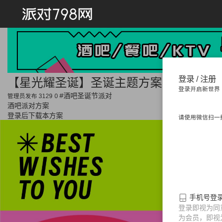
首页
登录 / 注册
【星光耀圣诞】圣诞主题方案-PPT-免积
登录开启新世界
#酒吧圣诞节派对
派对方案
管理员发布
3129
0
酒吧派对方案
登录后下载本方案
请使用微信扫一
活动思路
节日
情人节派对
光棍节派对
中秋
手机号登
派对
劳动节派对
儿童节派对
登录即视为同
为会员，即视
母亲