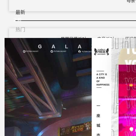
母亲
最新
主题
热门
异国风情派对
电音派对
怀旧
派对
潮趴主题派对
夏日主题派
冰
海报
物料
素材下载
方案密码