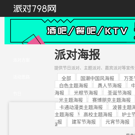
首页
派对海报
派对方案
提供节日派对、主题派对、嘉宾派对等宣传
活动思路
全部
国潮中国风海报
万圣
白色主题海报
愚人节海报
海报
光棍节海报
圣诞节海报
节日
光主题海报
赛博朋克主题海报
卡通动漫类主题海报
波普主题
情人节派对
光棍节派对
中秋
主题海报
高校主题海报
护士
报
建军节海报
元宵节海报
派对
劳动节派对
儿童节派对