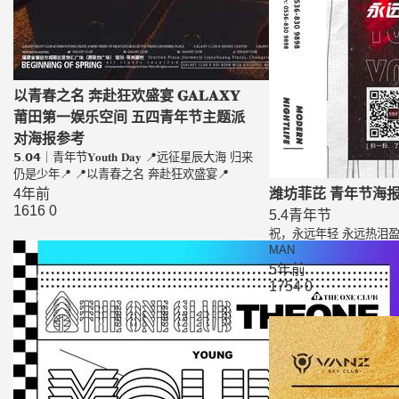
以青春之名 奔赴狂欢盛宴 𝐆𝐀𝐋𝐀𝐗𝐘
莆田第一娱乐空间 五四青年节主题派
对海报参考
𝟱.𝟬𝟰｜青年节𝐘𝐨𝐮𝐭𝐡 𝐃𝐚𝐲‍ 📍远征星辰大海 归来
仍是少年📍 📍以青春之名 奔赴狂欢盛宴📍
4年前
潍坊菲芘 青年节
1616
0
5.4青年节
祝，永远年轻 永远热泪盈眶 HEY YOUTH
MAN
5年前
1754
0