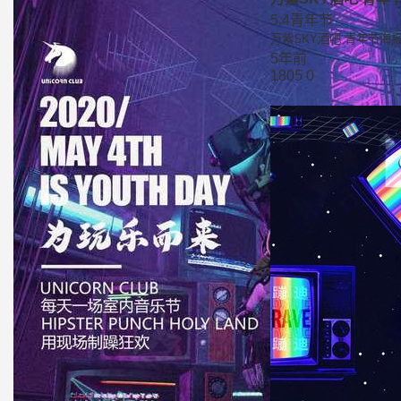
5.4青年节
万紫SKY酒吧 青年节海
5年前
1805
0