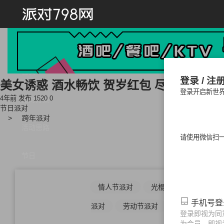
首页
登录 / 注
美女诱惑 酒水畅饮 贺岁红包 尽情玩乐 ALX
登录开启新世
4年前 发布
1520
0
派对方案
节日派对
跨年派对
活动思路
请使用微信扫
节日
情人节派对
光棍节派对
中秋
手机号
派对
劳动节派对
儿童节派对
登录即视为同
为会员，即视