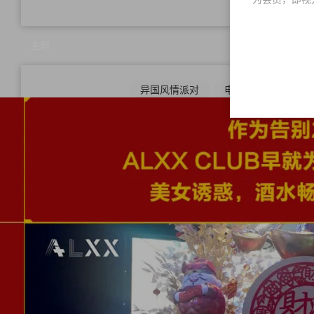
母亲
主题
异国风情派对
电音派对
怀旧
派对
潮趴主题派对
夏日主题派
冰
海报
物料
素材下载
方案密码