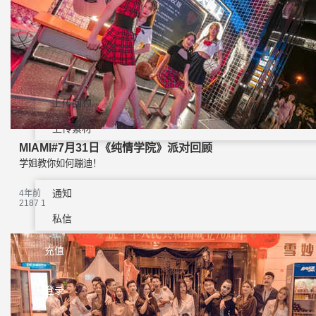
上传回顾
上传素材
MIAMI#7月31日《纯情学院》派对回顾
学姐教你如何蹦迪！
通知
4年前
2187
1
私信
充值
登录