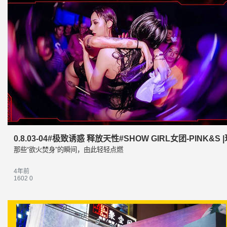
0.8.03-04#极致诱惑 释放天性#SHOW GIRL女团-PINK&S
那些“欲火焚身”的瞬间，由此轻轻点燃
4年前
1602
0