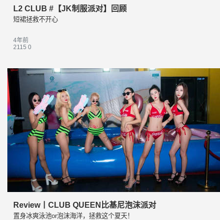
L2 CLUB #【JK制服派对】回顾
短裙拯救不开心
4年前
2115
0
Review丨CLUB QUEEN比基尼泡沫派对
置身冰爽泳池or泡沫海洋，拯救这个夏天！