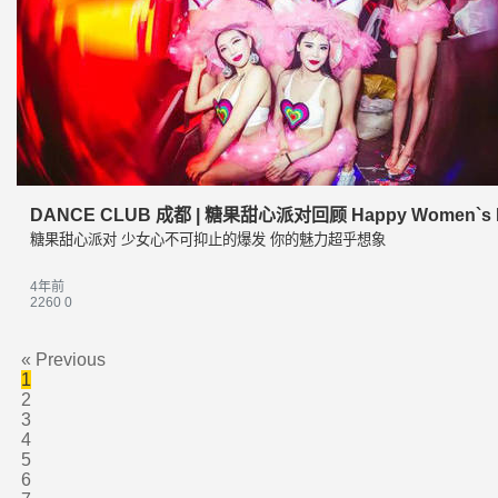
DANCE CLUB 成都 | 糖果甜心派对回顾 Happy Women`s 
糖果甜心派对 少女心不可抑止的爆发 你的魅力超乎想象
4年前
2260
0
«
Previous
1
2
3
4
5
6