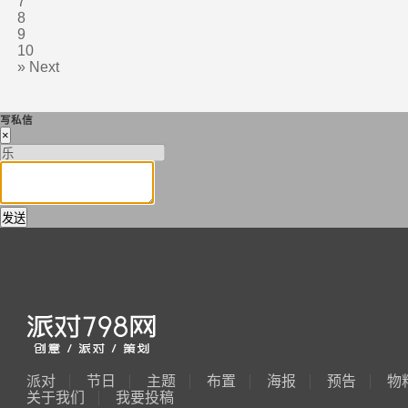
7
8
9
10
»
Next
写私信
×
发送
派对
节日
主题
布置
海报
预告
物
关于我们
我要投稿