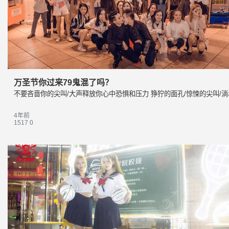
万圣节你过来79鬼混了吗？
不要吝啬你的尖叫/大声释放你心中恐惧和压力 狰狞的面孔/惊悚的尖叫/淌着
4年前
1517
0