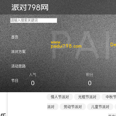
首页
派对方案
活动思路
人气
积分
节日
0
0
情人节派对
光棍节派对
中秋
派对
劳动节派对
儿童节派对