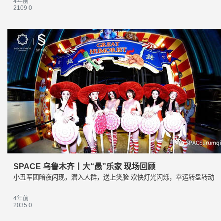
4年前
2109
0
SPACE 乌鲁木齐丨大“愚”乐家 现场回顾
小丑军团暗夜闪现，潜入人群，送上笑脸 欢快灯光闪烁，幸运转盘转动
4年前
2035
0