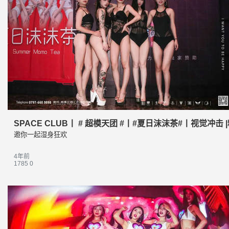
SPACE CLUB丨 # 超模天团 #丨#夏日沫沫茶#丨视觉冲击 
邀你一起湿身狂欢
4年前
1785
0