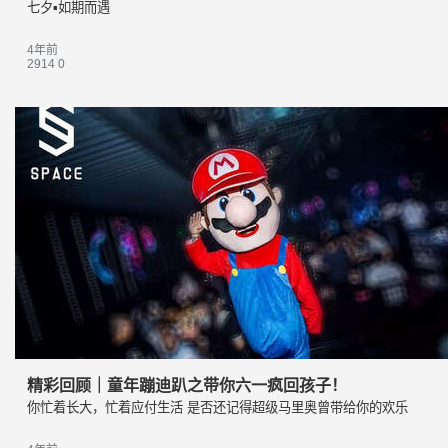
七夕▪如期而遇
4年前
2914
0
精彩回顾｜童年蹦迪趴之带你六一疯回孩子！
你忙着长大，忙着应付生活 是否还记得超级马里奥曾带给你的欢乐