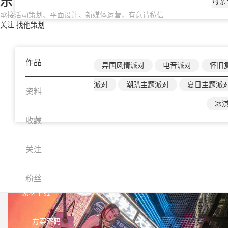
乐
母亲
承接活动策划、平面设计、新媒体运营，有意请私信
关注
找他策划
主题
作品
异国风情派对
电音派对
怀旧
派对
潮趴主题派对
夏日主题派
资料
冰
收藏
海报
关注
物料
粉丝
素材下载
方案密码